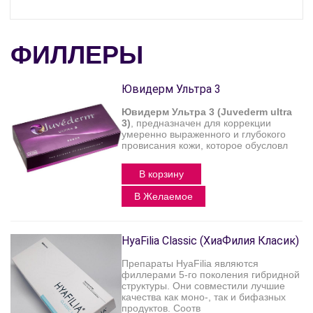
компании Allergan.
Все компоненты,
входящие в состав,
подобраны
оптимальным
ФИЛЛЕРЫ
образом и призваны
обеспечивать
длительный
положительный
результат, после
Ювидерм Ультра 3
которого вам не
потребуе...
Ювидерм Ультра 3 (Juvederm ultra
3)
, предназначен для коррекции
умеренно выраженного и глубокого
провисания кожи, которое обусловл
В корзину
В Желаемое
HyaFilia Classic (ХиаФилия Класик)
Препараты HyaFilia являются
филлерами 5-го поколения гибридной
структуры. Они совместили лучшие
качества как моно-, так и бифазных
продуктов. Соотв